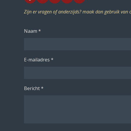
a
n
h
o
c
s
a
u
Zijn er vragen of anderzijds? maak dan gebruik van 
e
t
t
T
b
a
s
u
o
g
A
b
Naam *
o
r
p
e
k
a
p
m
E-mailadres *
Bericht *