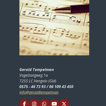
Gerald Tempelman
Vogelzangweg 1a
7255 LC Hengelo (Gld)
0575 - 46 73 93 / 06 109 43 450
info@geraldtempelman
F
I
W
Y
X